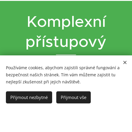
Komplexní
přístupový
Zde je přehled funkcí, které díky
Používáme cookies, abychom zajistili správné fungování a
bezpečnost našich stránek. Tím vám můžeme zajistit tu
Loxone získáte.
nejlepší zkušenost při jejich návštěvě.
Přijmout nezbytné
Přijmout vše