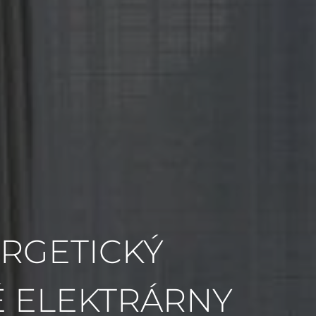
RGETICKÝ
É ELEKTRÁRNY