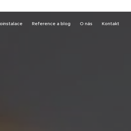
roinstalace
Reference a blog
O nás
Kontakt