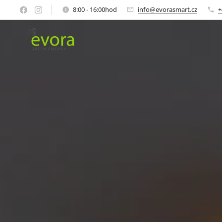
8:00 - 16:00hod
info@evorasmart.cz
+