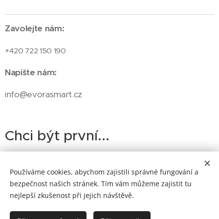
Zavolejte nám:
+420 722 150 190
Napište nám:
info@evorasmart.cz
Chci být první...
Získávejte
nejnovější informace ze světa
automatizace a chytré digitalizace nebo fotovoltaiky.
Používáme cookies, abychom zajistili správné fungování a
bezpečnost našich stránek. Tím vám můžeme zajistit tu
nejlepší zkušenost při jejich návštěvě.
Zadejte váš email a dozvíte se novinky vždy jako první