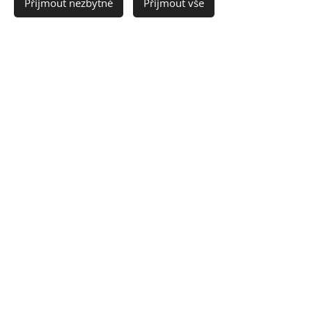
Přijmout nezbytné
Přijmout vše
Odeslat
Fotovoltaika domácnost
|
Fotovoltaika firma
|
Automatizace domácnost
|
Automatizace budov
|
Stáhněte si