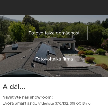
Fotovoltaika domácnost
Fotovoltaika firma
A dál...
Navštivte náš
showroom
:
Evora Smart s.r.o.,
Vídeňská 376/132, 619 00 Brno