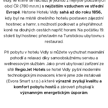
Vidly, ve které se nachází, je jednou z nejvýše položených
obcí ČR (780 m.n.m.)
s nejčistším vzduchem ve střední
sahá až do roku 1856,
Evropě
. Historie Hotelu Vidly
kdy byl na místě dnešního hotelu postaven zájezdní
hostinec a hamr
, s možností podkovat a přepřáhnout
koně na dlouhých cestách napříč horami. Na počátku 19.
století byl hostinec přestavěn na Turistickou ubytovnu s
restaurací.
Při pobytu v hotelu Vidly si můžete vychutnat maximální
pohodlí a relaxaci díky samoobslužnému servisu a
wellnessovým službám. Jako první ubytovací zařízení ze
sítě
RegioJet Hotels
se hotel Vidly pyšní moderními
technologickými inovacemi, které jsme zde instalovali
(Evora Smart s.r.o.) a které
výrazně zvyšují kvalitu a
komfort pobytu hostů
a zároveň přispívají k
významným energetickým úsporám
.