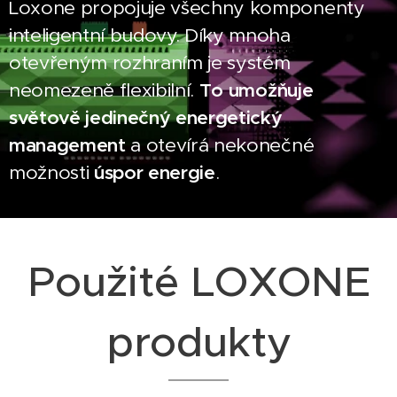
Loxone propojuje všechny komponenty
inteligentní budovy. Díky mnoha
otevřeným rozhraním je systém
neomezeně flexibilní.
To umožňuje
světově jedinečný energetický
management
a otevírá nekonečné
možnosti
úspor energie
.
Použité LOXONE
produkty