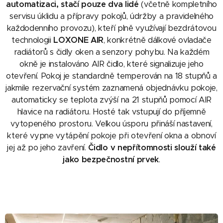
automatizaci, stačí pouze dva lidé
(včetně kompletního
servisu úklidu a přípravy pokojů, údržby a pravidelného
každodenního provozu), kteří plně využívají bezdrátovou
technologii
LOXONE AIR
, konkrétně dálkové ovladače
radiátorů s čidly oken a senzory pohybu. Na každém
okně je instalováno AIR čidlo, které signalizuje jeho
otevření. Pokoj je standardně temperován na 18 stupňů a
jakmile rezervační systém zaznamená objednávku pokoje,
automaticky se teplota zvýší na 21 stupňů pomocí AIR
hlavice na radiátoru. Hosté tak vstupují do příjemně
vytopeného prostoru. Velkou úsporu přináší nastavení,
které vypne vytápění pokoje při otevření okna a obnoví
jej až po jeho zavření.
Čidlo v nepřítomnosti slouží také
jako bezpečnostní prvek
.