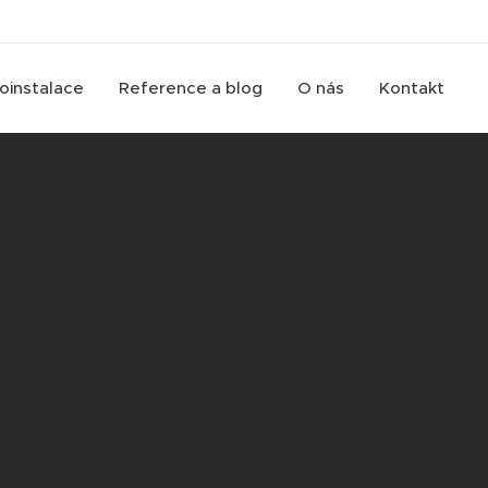
roinstalace
Reference a blog
O nás
Kontakt